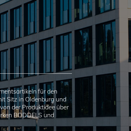
mentsartikeln für den
it Sitz in Oldenburg und
von der Produktidee über
 Marken BODDELS und