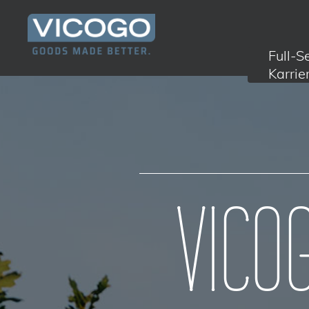
Full-S
Karrie
VICO