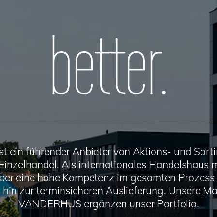
better.
ein führender Anbieter von Aktions- und Sorti
nzelhandel. Als internationales Handelshaus m
ber eine hohe Kompetenz im gesamten Prozess 
s hin zur terminsicheren Auslieferung. Unsere
VANDERHUS ergänzen unser Portfolio.