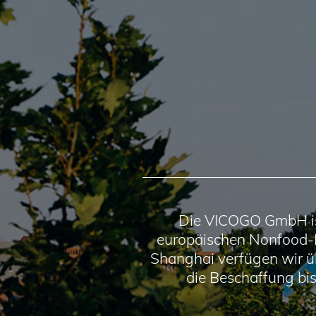
Die VICOGO GmbH ist 
europäischen Nonfood-Ei
Shanghai verfügen wir ü
die Beschaffung bi