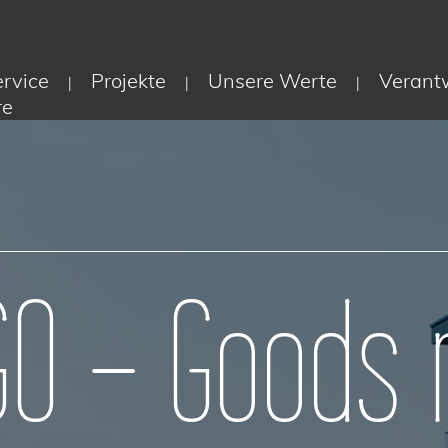
ervice
Projekte
Unsere Werte
Verant
|
|
|
re
GO - Goods