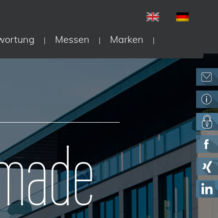
wortung
Messen
Marken
|
|
|
 made